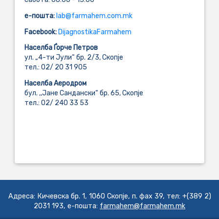
e-пошта:
lab@farmahem.com.mk
Facebook:
DijagnostikaFarmahem
Населба Ѓорче Петров
ул. „4-ти Јули“ бр. 2/3, Скопје
тел.: 02/ 20 31 905
Населба Аеродром
бул. ,,Јане Сандански“ бр. 65, Скопје
тел.: 02/ 240 33 53
....................................................................................................................
....................................................................................................................
.................................................................
Адреса: Кичевска бр. 1, 1060 Скопје, п. фах 39, тел: +(389 2)
2031 193, е-пошта:
farmahem@farmahem.mk